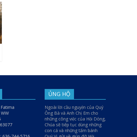
ỦNG HỘ
 Fatima
Ngoài lời cầu nguyện của Quý
y WW
Ông Bà và Anh Chị Em cho
5
những công việc của Hội Dòng,
O 63077
Chúa sẽ tiếp tục dùng những
con cá và những tấm bánh
: 636-744-5716
Quý Vị gửi về giúp đỡ Hội