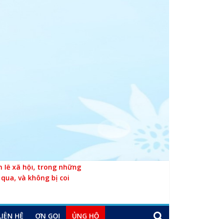
 lề xã hội, trong những
 qua, và không bị coi
LIÊN HỆ
ƠN GỌI
ỦNG HỘ