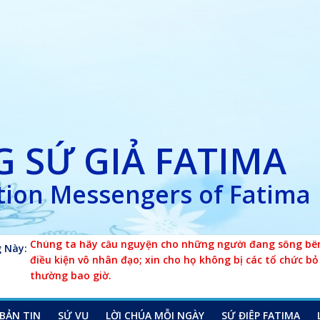
 SỨ GIẢ FATIMA
ion Messengers of Fatima
 Này:
Chúng ta hãy cầu nguyện cho những người đang sống bên
điều kiện vô nhân đạo; xin cho họ không bị các tổ chức bỏ
thường bao giờ.
BẢN TIN
SỨ VỤ
LỜI CHÚA MỖI NGÀY
SỨ ĐIỆP FATIMA