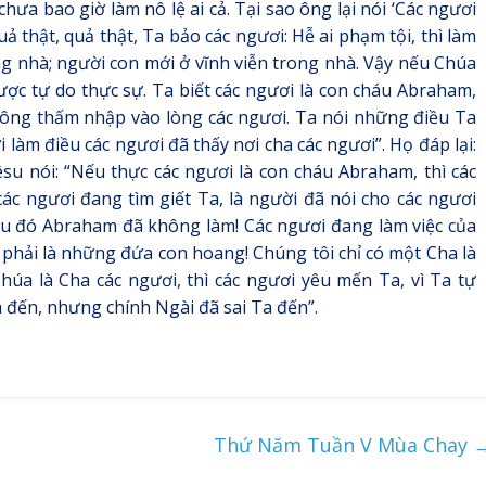
hưa bao giờ làm nô lệ ai cả. Tại sao ông lại nói ‘Các ngươi
uả thật, quả thật, Ta bảo các ngươi: Hễ ai phạm tội, thì làm
ong nhà; người con mới ở vĩnh viễn trong nhà. Vậy nếu Chúa
được tự do thực sự. Ta biết các ngươi là con cháu Abraham,
a không thấm nhập vào lòng các ngươi. Ta nói những điều Ta
 làm điều các ngươi đã thấy nơi cha các ngươi”. Họ đáp lại:
su nói: “Nếu thực các ngươi là con cháu Abraham, thì các
c ngươi đang tìm giết Ta, là người đã nói cho các ngươi
ều đó Abraham đã không làm! Các ngươi đang làm việc của
g phải là những đứa con hoang! Chúng tôi chỉ có một Cha là
húa là Cha các ngươi, thì các ngươi yêu mến Ta, vì Ta tự
 đến, nhưng chính Ngài đã sai Ta đến”.
Thứ Năm Tuần V Mùa Chay