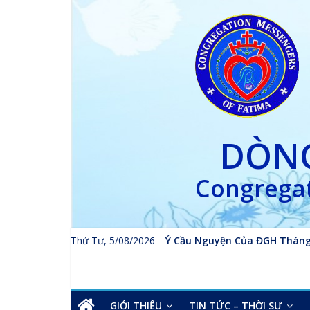
Skip
to
content
DÒNG
Congregat
Thứ Tư, 5/08/2026
Ý Cầu Nguyện Của ĐGH Tháng
GIỚI THIỆU
TIN TỨC – THỜI SỰ