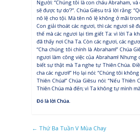
Người: “Chúng tôi là con cháu Abraham, và c
sẽ được tự do’?”. Chúa Giêsu trả lời rằng: “Q
nô lệ cho tội. Mà tên nô lệ không ở mãi tr
Con giải thoát các ngươi, thì các ngươi sẽ 
thế mà các ngươi lại tìm giết Ta: vì lời T
đã thấy nơi Cha Ta. Còn các ngươi, các ngươi
“Cha chúng tôi chính là Abraham!” Chúa Giê
ngươi làm công việc của Abraham! Nhưng cá
biết sự thật mà Ta nghe tự Thiên Chúa. Đi
cha các ngươi!” Họ lại nói: “Chúng tôi khôn
Thiên Chúa!” Chúa Giêsu nói: “Nếu Thiên C
Thiên Chúa mà đến; vì Ta không tự mình mà
Đó là lời Chúa.
←
Thứ Ba Tuần V Mùa Chay