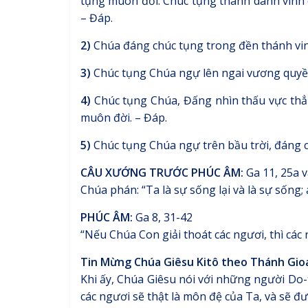
tụng muôn đời. Chúc tụng thánh danh vinh 
– Đáp.
2)
Chúa đáng chúc tụng trong đền thánh vin
3)
Chúc tụng Chúa ngự lên ngai vương quyền
4)
Chúc tụng Chúa, Đấng nhìn thấu vực thẳm
muôn đời. – Đáp.
5)
Chúc tụng Chúa ngự trên bầu trời, đáng c
CÂU XƯỚNG TRƯỚC PHÚC ÂM:
Ga 11, 25a v
Chúa phán: “Ta là sự sống lại và là sự sống; a
PHÚC ÂM:
Ga 8, 31-42
“Nếu Chúa Con giải thoát các ngươi, thì các
Tin Mừng Chúa Giêsu Kitô theo Thánh Gio
Khi ấy, Chúa Giêsu nói với những người Do-t
các ngươi sẽ thật là môn đệ của Ta, và sẽ đượ