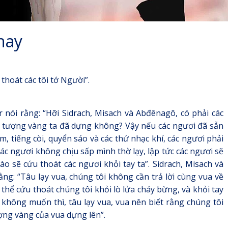
hay
thoát các tôi tớ Người”.
ói rằng: “Hỡi Sidrach, Misach và Abđênagô, có phải các
ạy tượng vàng ta đã dựng không? Vậy nếu các ngươi đã sẵn
m, tiếng còi, quyển sáo và các thứ nhạc khí, các ngươi phải
ác ngươi không chịu sấp mình thờ lạy, lập tức các ngươi sẽ
ào sẽ cứu thoát các ngươi khỏi tay ta”. Sidrach, Misach và
g: “Tâu lạy vua, chúng tôi không cần trả lời cùng vua về
 thể cứu thoát chúng tôi khỏi lò lửa cháy bừng, và khỏi tay
không muốn thì, tâu lạy vua, vua nên biết rằng chúng tôi
ợng vàng của vua dựng lên”.