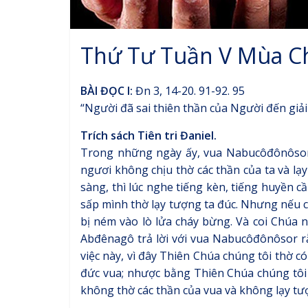
Thứ Tư Tuần V Mùa C
BÀI ĐỌC I:
Đn 3, 14-20. 91-92. 95
“Người đã sai thiên thần của Người đến giải 
Trích sách Tiên tri Đaniel.
Trong những ngày ấy, vua Nabucôđônôsor n
ngươi không chịu thờ các thần của ta và l
sàng, thì lúc nghe tiếng kèn, tiếng huyền cầ
sấp mình thờ lạy tượng ta đúc. Nhưng nếu c
bị ném vào lò lửa cháy bừng. Và coi Chúa n
Abđênagô trả lời với vua Nabucôđônôsor rằn
việc này, vì đây Thiên Chúa chúng tôi thờ có
đức vua; nhược bằng Thiên Chúa chúng tôi 
không thờ các thần của vua và không lạy tư