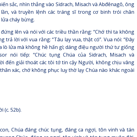
iến sắc, nhìn thẳng vào Sidrach, Misach và Abđênagô, ông
ần, và truyền lệnh các tráng sĩ trong cơ binh trói chân
 lửa cháy bừng.
ứng lên và nói với các triều thần rằng: “Chớ thì ta không
 trả lời với vua rằng: “Tâu lạy vua, thật có”. Vua nói: “Đây
iữa lò lửa mà không hề hấn gì; dáng điệu người thứ tư giống
r nói tiếp: “Chúc tụng Chúa của Sidrach, Misach và
 đến giải thoát các tôi tớ tin cậy Người, không chịu vâng
thân xác, chớ không phục luỵ thờ lạy Chúa nào khác ngoài
 (c. 52b).
on, Chúa đáng chúc tụng, đáng ca ngợi, tôn vinh và tán