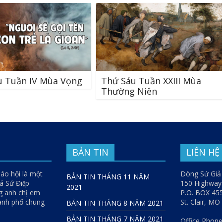
u Tuần IV Mùa Vọng
Thứ Sáu Tuần XXIII Mùa
Thường Niên
BẢN TIN
LIÊN HỆ
iáo hội là một
Dòng Sứ Giả
BẢN TIN THÁNG 11 NĂM
 Sứ Điệp
150 Highwa
2021
g anh chị em
P.O. BOX 45
hành phố chung
St. Clair, M
BẢN TIN THÁNG 8 NĂM 2021
BẢN TIN THÁNG 7 NĂM 2021
Office Phone