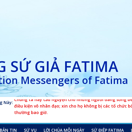
 SỨ GIẢ FATIMA
ion Messengers of Fatima
g Này:
Chúng ta hãy cầu nguyện cho những người đang sống bên
điều kiện vô nhân đạo; xin cho họ không bị các tổ chức b
thường bao giờ.
BẢN TIN
SỨ VỤ
LỜI CHÚA MỖI NGÀY
SỨ ĐIỆP FATIMA