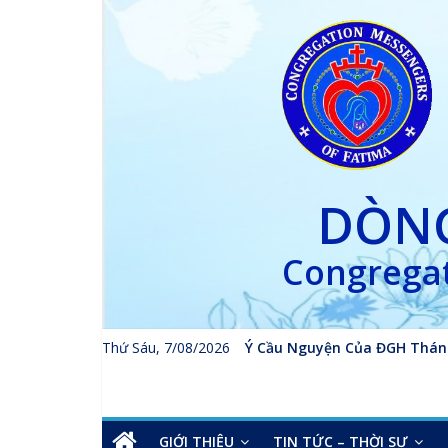
Skip
to
content
DÒNG
Congregat
Thứ Sáu, 7/08/2026
Ý Cầu Nguyện Của ĐGH Thán
GIỚI THIỆU
TIN TỨC – THỜI SỰ