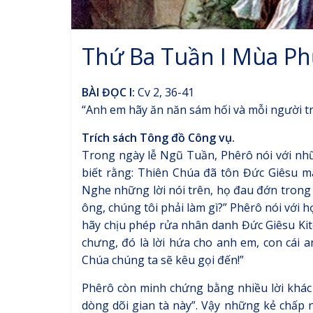
Thứ Ba Tuần I Mùa Ph
BÀI ĐỌC I:
Cv 2, 36-41
“Anh em hãy ăn năn sám hối và mỗi người t
Trích sách Tông đồ Công vụ.
Trong ngày lễ Ngũ Tuần, Phêrô nói với nhữ
biết rằng: Thiên Chúa đã tôn Đức Giêsu m
Nghe những lời nói trên, họ đau đớn trong 
ông, chúng tôi phải làm gì?” Phêrô nói với
hãy chịu phép rửa nhân danh Đức Giêsu Kit
chưng, đó là lời hứa cho anh em, con cái
Chúa chúng ta sẽ kêu gọi đến!”
Phêrô còn minh chứng bằng nhiều lời khác
dòng dõi gian tà này”. Vậy những kẻ chấp 