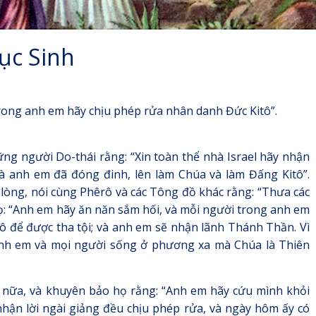
ục Sinh
rong anh em hãy chịu phép rửa nhân danh Đức Kitô”.
ng người Do-thái rằng: “Xin toàn thể nhà Israel hãy nhận
à anh em đã đóng đinh, lên làm Chúa và làm Đấng Kitô”.
lòng, nói cùng Phêrô và các Tông đồ khác rằng: “Thưa các
 họ: “Anh em hãy ăn năn sắm hối, và mỗi người trong anh em
ô để được tha tội; và anh em sẽ nhận lãnh Thánh Thần. Vì
 anh em và mọi người sống ở phương xa mà Chúa là Thiên
 nữa, và khuyên bảo họ rằng: “Anh em hãy cứu mình khỏi
nhận lời ngài giảng đều chịu phép rửa, và ngày hôm ấy có