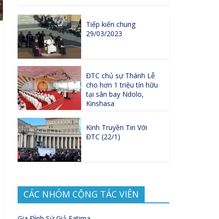
Tiếp kiến chung
29/03/2023
ĐTC chủ sự Thánh Lễ
cho hơn 1 triệu tín hữu
tại sân bay Ndolo,
Kinshasa
Kinh Truyền Tin Với
ĐTC (22/1)
CÁC NHÓM CỘNG TÁC VIÊN
Gia Đình Sứ Giả Fatima