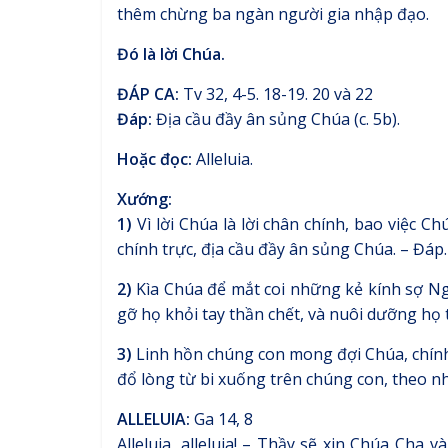
thêm chừng ba ngàn người gia nhập đạo.
Đó là lời Chúa.
ĐÁP CA:
Tv 32, 4-5. 18-19. 20 và 22
Đáp:
Địa cầu đầy ân sủng Chúa (c. 5b).
Hoặc đọc:
Alleluia.
Xướng:
1)
Vì lời Chúa là lời chân chính, bao việc 
chính trực, địa cầu đầy ân sủng Chúa. – Đáp.
2)
Kìa Chúa để mắt coi những kẻ kính sợ Ng
gỡ họ khỏi tay thần chết, và nuôi dưỡng họ 
3)
Linh hồn chúng con mong đợi Chúa, chính 
đổ lòng từ bi xuống trên chúng con, theo nh
ALLELUIA:
Ga 14, 8
Alleluia, alleluia! – Thầy sẽ xin Chúa Cha