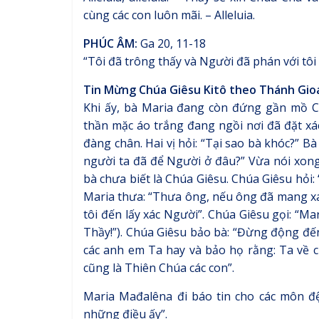
cùng các con luôn mãi. – Alleluia.
PHÚC ÂM:
Ga 20, 11-18
“Tôi đã trông thấy và Người đã phán với tôi
Tin Mừng Chúa Giêsu Kitô theo Thánh Gio
Khi ấy, bà Maria đang còn đứng gần mồ C
thần mặc áo trắng đang ngồi nơi đã đặt xác
đàng chân. Hai vị hỏi: “Tại sao bà khóc?” Bà 
người ta đã để Người ở đâu?” Vừa nói xong
bà chưa biết là Chúa Giêsu. Chúa Giêsu hỏi:
Maria thưa: “Thưa ông, nếu ông đã mang xác
tôi đến lấy xác Người”. Chúa Giêsu gọi: “Mar
Thầy!”). Chúa Giêsu bảo bà: “Đừng động đến
các anh em Ta hay và bảo họ rằng: Ta về c
cũng là Thiên Chúa các con”.
Maria Mađalêna đi báo tin cho các môn đệ
những điều ấy”.