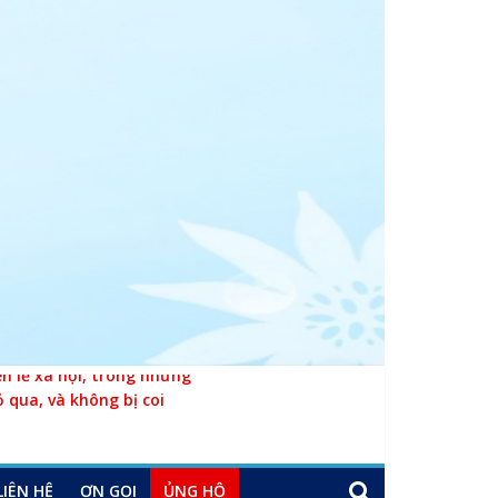
 lề xã hội, trong những
ỏ qua, và không bị coi
LIÊN HỆ
ƠN GỌI
ỦNG HỘ