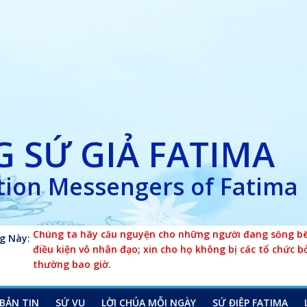
 SỨ GIẢ FATIMA
ion Messengers of Fatima
g Này:
Chúng ta hãy cầu nguyện cho những người đang sống bên
điều kiện vô nhân đạo; xin cho họ không bị các tổ chức b
thường bao giờ.
BẢN TIN
SỨ VỤ
LỜI CHÚA MỖI NGÀY
SỨ ĐIỆP FATIMA