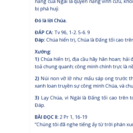
năng của Ngài là quyền năng vĩnh cửu, khô
bị phá huỷ.
Đó là lời Chúa.
ĐÁP CA:
Tv 96, 1-2. 5-6. 9
Đáp:
Chúa hiển trị, Chúa là Đấng tối cao trên 
Xướng:
1)
Chúa hiển trị, địa cầu hãy hân hoan; hả
toả chung quanh; công minh chính trực là nề
2)
Núi non vỡ lở như mẩu sáp ong trước thiê
xanh loan truyền sự công minh Chúa, và chư
3)
Lạy Chúa, vì Ngài là Đấng tối cao trên t
Đáp.
BÀI ĐỌC II:
2 Pr 1, 16-19
“Chúng tôi đã nghe tiếng ấy từ trời phán xu