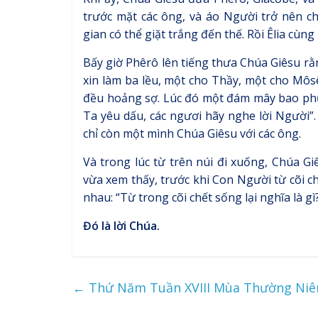
trước mặt các ông, và áo Người trở nên chó
gian có thể giặt trắng đến thế. Rồi Êlia cùn
Bấy giờ Phêrô lên tiếng thưa Chúa Giêsu rằ
xin làm ba lều, một cho Thầy, một cho Môsê
đều hoảng sợ. Lúc đó một đám mây bao phủ 
Ta yêu dấu, các ngươi hãy nghe lời Người”
chỉ còn một mình Chúa Giêsu với các ông.
Và trong lúc từ trên núi đi xuống, Chúa Gi
vừa xem thấy, trước khi Con Người từ cõi ch
nhau: “Từ trong cõi chết sống lại nghĩa là gì
Đó là lời Chúa.
←
Thứ Năm Tuần XVIII Mùa Thường Niê