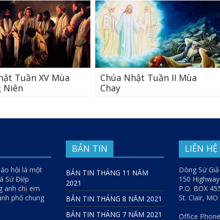
hật Tuần XV Mùa
Chúa Nhật Tuần II Mùa
 Niên
Chay
BẢN TIN
LIÊN HỆ
iáo hội là một
Dòng Sứ Giả
BẢN TIN THÁNG 11 NĂM
 Sứ Điệp
150 Highwa
2021
g anh chị em
P.O. BOX 45
hành phố chung
St. Clair, M
BẢN TIN THÁNG 8 NĂM 2021
BẢN TIN THÁNG 7 NĂM 2021
Office Phone