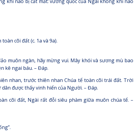
ng khi nào bị cất mất: vương quốc của Ngài không khi nào
toàn cõi đất (c. 1a và 9a).
i đảo muôn ngàn, hãy mừng vui. Mây khói và sương mù bao
n kê ngai báu. – Đáp.
n nhan, trước thiên nhan Chúa tể toàn cõi trái đất. Trời
 dân được thấy vinh hiển của Người. – Đáp.
oàn cõi đất, Ngài rất đỗi siêu phàm giữa muôn chúa tể. –
ống”.