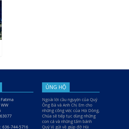
ỦNG HỘ
 Fatima
Ngoài lời cầu nguyện của Quý
y WW
Ông Bà và Anh Chị Em cho
5
những công việc của Hội Dòng,
O 63077
Chúa sẽ tiếp tục dùng những
con cá và những tấm bánh
: 636-744-5716
Quý Vị gửi về giúp đỡ Hội