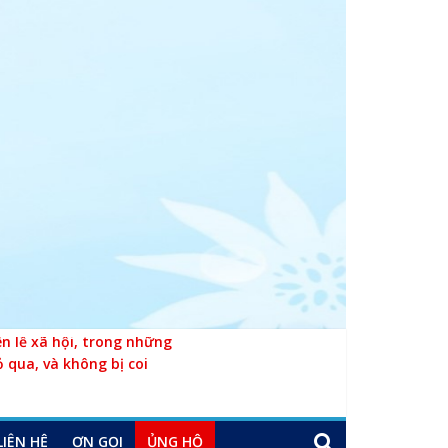
 lề xã hội, trong những
ỏ qua, và không bị coi
LIÊN HỆ
ƠN GỌI
ỦNG HỘ