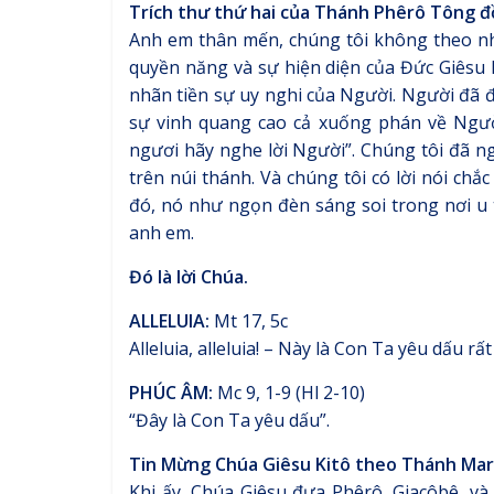
Trích thư thứ hai của Thánh Phêrô Tông đ
Anh em thân mến, chúng tôi không theo nh
quyền năng và sự hiện diện của Đức Giêsu 
nhãn tiền sự uy nghi của Người. Người đã đ
sự vinh quang cao cả xuống phán về Ngườ
ngươi hãy nghe lời Người”. Chúng tôi đã ng
trên núi thánh. Và chúng tôi có lời nói chắc
đó, nó như ngọn đèn sáng soi trong nơi u 
anh em.
Đó là lời Chúa.
ALLELUIA:
Mt 17, 5c
Alleluia, alleluia! – Này là Con Ta yêu dấu rấ
PHÚC ÂM:
Mc 9, 1-9 (Hl 2-10)
“Đây là Con Ta yêu dấu”.
Tin Mừng Chúa Giêsu Kitô theo Thánh Mar
Khi ấy, Chúa Giêsu đưa Phêrô, Giacôbê, và 