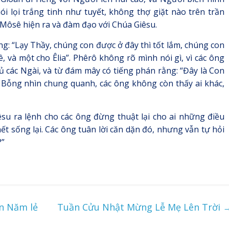
i lọi trắng tinh như tuyết, không thợ giặt nào trên trần
g Môsê hiện ra và đàm đạo với Chúa Giêsu.
ng: “Lạy Thầy, chúng con được ở đây thì tốt lắm, chúng con
, và một cho Êlia”. Phêrô không rõ mình nói gì, vì các ông
các Ngài, và từ đám mây có tiếng phán rằng: “Đây là Con
. Bỗng nhìn chung quanh, các ông không còn thấy ai khác,
êsu ra lệnh cho các ông đừng thuật lại cho ai những điều
ết sống lại. Các ông tuân lời căn dặn đó, nhưng vẫn tự hỏi
?”
n Năm lẻ
Tuần Cửu Nhật Mừng Lễ Mẹ Lên Trời