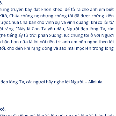
ồ.
ững truyện bày đặt khôn khéo, để tỏ ra cho anh em biết
Kitô, Chúa chúng ta; nhưng chúng tôi đã được chứng kiến
ược Chúa Cha ban cho vinh dự và vinh quang, khi có lời từ
i rằng: “Này là Con Ta yêu dấu, Người đẹp lòng Ta, các
he tiếng ấy từ trời phán xuống, lúc chúng tôi ở với Người
 chắn hơn nữa là lời nói tiên tri: anh em nên nghe theo lời
tối, cho đến khi rạng đông và sao mai mọc lên trong lòng
t đẹp lòng Ta, các ngươi hãy nghe lời Người. – Alleluia.
cô.
Gioan đi riêng với Người lên núi cao, và Người biến hình