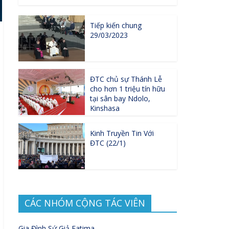
Tiếp kiến chung
29/03/2023
ĐTC chủ sự Thánh Lễ
cho hơn 1 triệu tín hữu
tại sân bay Ndolo,
Kinshasa
Kinh Truyền Tin Với
ĐTC (22/1)
CÁC NHÓM CỘNG TÁC VIÊN
Gia Đình Sứ Giả Fatima