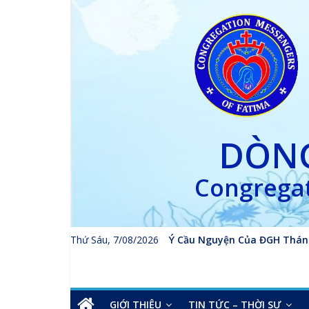
Skip
to
content
DÒNG
Congregat
Thứ Sáu, 7/08/2026
Ý Cầu Nguyện Của ĐGH Thán
GIỚI THIỆU
TIN TỨC – THỜI SỰ