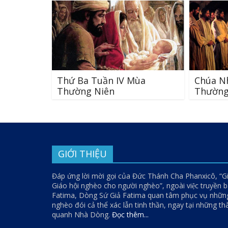
Thứ Ba Tuần IV Mùa
Chúa N
Thường Niên
Thường
GIỚI THIỆU
Đáp ứng lời mời gọi của Đức Thánh Cha Phanxicô, “G
Giáo hội nghèo cho người nghèo”, ngoài việc truyền bá
Fatima, Dòng Sứ Giả Fatima quan tâm phục vụ nhữn
nghèo đói cả thể xác lẫn tinh thần, ngay tại những t
quanh Nhà Dòng.
Đọc thêm...