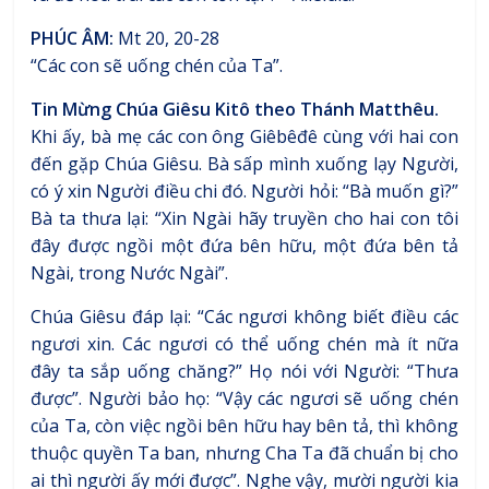
PHÚC ÂM:
Mt 20, 20-28
“Các con sẽ uống chén của Ta”.
Tin Mừng Chúa Giêsu Kitô theo Thánh Matthêu.
Khi ấy, bà mẹ các con ông Giêbêđê cùng với hai con
đến gặp Chúa Giêsu. Bà sấp mình xuống lạy Người,
có ý xin Người điều chi đó. Người hỏi: “Bà muốn gì?”
Bà ta thưa lại: “Xin Ngài hãy truyền cho hai con tôi
đây được ngồi một đứa bên hữu, một đứa bên tả
Ngài, trong Nước Ngài”.
Chúa Giêsu đáp lại: “Các ngươi không biết điều các
ngươi xin. Các ngươi có thể uống chén mà ít nữa
đây ta sắp uống chăng?” Họ nói với Người: “Thưa
được”. Người bảo họ: “Vậy các ngươi sẽ uống chén
của Ta, còn việc ngồi bên hữu hay bên tả, thì không
thuộc quyền Ta ban, nhưng Cha Ta đã chuẩn bị cho
ai thì người ấy mới được”. Nghe vậy, mười người kia