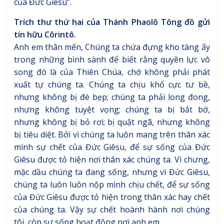
của Đức Giêsu”.
Trích thư thứ hai của Thánh Phaolô Tông đồ gửi
tín hữu Côrintô.
Anh em thân mến, Chúng ta chứa đựng kho tàng ấy
trong những bình sành để biết rằng quyền lực vô
song đó là của Thiên Chúa, chớ không phải phát
xuất tự chúng ta. Chúng ta chịu khổ cực tư bề,
nhưng không bị đè bẹp; chúng ta phải long đong,
nhưng không tuyệt vọng; chúng ta bị bắt bớ,
nhưng không bị bỏ rơi; bị quật ngã, nhưng không
bị tiêu diệt. Bởi vì chúng ta luôn mang trên thân xác
mình sự chết của Đức Giêsu, để sự sống của Đức
Giêsu được tỏ hiện nơi thân xác chúng ta. Vì chưng,
mặc dầu chúng ta đang sống, nhưng vì Đức Giêsu,
chúng ta luôn luôn nộp mình chịu chết, để sự sống
của Đức Giêsu được tỏ hiện trong thân xác hay chết
của chúng ta. Vậy sự chết hoành hành nơi chúng
tôi, còn sự sống hoạt động nơi anh em.