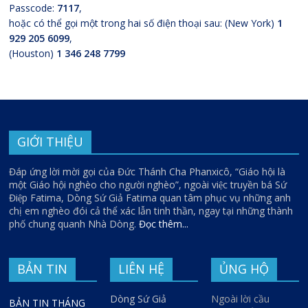
Passcode:
7117
,
hoặc có thể gọi một trong hai số điện thoại sau: (New York)
1
929 205 6099
,
(Houston)
1 346 248 7799
GIỚI THIỆU
Đáp ứng lời mời gọi của Đức Thánh Cha Phanxicô, “Giáo hội là
một Giáo hội nghèo cho người nghèo”, ngoài việc truyền bá Sứ
Điệp Fatima, Dòng Sứ Giả Fatima quan tâm phục vụ những anh
chị em nghèo đói cả thể xác lẫn tinh thần, ngay tại những thành
phố chung quanh Nhà Dòng.
Đọc thêm...
BẢN TIN
LIÊN HỆ
ỦNG HỘ
Dòng Sứ Giả
Ngoài lời cầu
BẢN TIN THÁNG