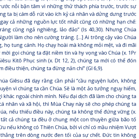
rước nỗi bận tâm vì những thử thách phía trước, trước sự
g ta bị cám dỗ rút vào ích kỷ cá nhân và dửng dưng trước
ngay cả những nguồn lực tốt nhất cũng có những hạn chế:
tráng cũng ngả nghiêng, lảo đảo” (Is 40,30). Nhưng Chúa
 Người làm cho nên cường tráng. […] Ai trông cậy vào Chúa
, họ tung cánh. Họ chạy hoài mà không mỏi mệt, và đi mãi
 mời gọi chúng ta đặt niềm tin và hy vọng vào Chúa (x. 1Pr
iêsu Kitô Phục sinh (x. Dt 12, 2), chúng ta mới có thể đón
 điều thiện, chúng ta đừng nản chí” (Gl 6,9).
húa Giêsu đã dạy rằng cần phải “cầu nguyện luôn, không
nguyện vì chúng ta cần Chúa. Sẽ là một ảo tưởng nguy hiểm,
ì khác ngoài chính mình. Nếu đại dịch đã làm cho chúng ta
cá nhân và xã hội, thì Mùa Chay này sẽ cho phép chúng ta
úa, nếu thiếu điều này, chúng ta không thể đứng vững (x.
ì tất cả chúng ta đều ở chung một con thuyền giữa bão tố
 cứu nếu không có Thiên Chúa, bởi vì chỉ có mầu nhiệm Vượt
 thắng trên dòng nước đen tối của sự chết. Đức tin không