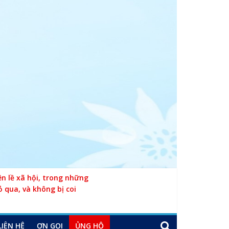
 lề xã hội, trong những
ỏ qua, và không bị coi
LIÊN HỆ
ƠN GỌI
ỦNG HỘ