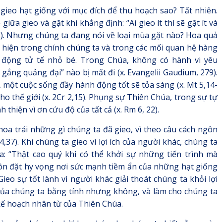
gieo hạt giống với mục đích để thu hoạch sao? Tất nhiên.
iữa gieo và gặt khi khẳng định: “Ai gieo ít thì sẽ gặt ít và
9,6). Nhưng chúng ta đang nói về loại mùa gặt nào? Hoa quả
t hiện trong chính chúng ta và trong các mối quan hệ hàng
 động tử tế nhỏ bé. Trong Chúa, không có hành vi yêu
gắng quảng đại” nào bị mất đi (x. Evangelii Gaudium, 279).
, một cuộc sống đầy hành động tốt sẽ tỏa sáng (x. Mt 5,14-
o thế giới (x. 2Cr 2,15). Phụng sự Thiên Chúa, trong sự tự
nh thiện vì ơn cứu độ của tất cả (x. Rm 6, 22).
oa trái những gì chúng ta đã gieo, vì theo câu cách ngôn
,37). Khi chúng ta gieo vì lợi ích của người khác, chúng ta
: “Thật cao quý khi có thể khởi sự những tiến trình mà
luôn đặt hy vọng nơi sức mạnh tiềm ẩn của những hạt giống
. Gieo sự tốt lành vì người khác giải thoát chúng ta khỏi lợi
của chúng ta bằng tính nhưng không, và làm cho chúng ta
 kế hoạch nhân từ của Thiên Chúa.