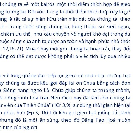
i chúng ta về một kairós: một thời điểm thích hợp để gieo
g tương lai. Đối với chúng ta thời điểm thích hợp này là gì?
g là tất cả sự hiện hữu trên mặt đất của chúng ta, theo
h. Trong cuộc sống chúng ta, lòng tham, sự kiêu ngạo,
 chiếm ưu thế, như câu chuyện về người khờ dại trong dụ
cuộc sống của anh ta được an toàn và hạnh phúc nhờ thóc
Lc 12,16-21). Mùa Chay mời gọi chúng ta hoán cải, thay đổi
ống có thể đạt được không phải ở việc tích lũy quá nhiều
, với lòng quảng đại “tiếp tục gieo nơi nhân loại những hạt
Chay chúng ta được kêu gọi đáp lại ơn Chúa bằng cách đón
). Siêng năng nghe Lời Chúa giúp chúng ta trưởng thành,
c sống sinh hoa trái. Nếu điều này đã làm cho chúng ta
ự viên của Thiên Chúa” (1Cr 3,9), sử dụng thời gian hiện tại
 phúc hơn (Ep 5, 16). Lời kêu gọi gieo hạt giống tốt lành
nhưng đó là một ân sủng, theo đó Đấng Tạo Hoá muốn
vô biên của Người.