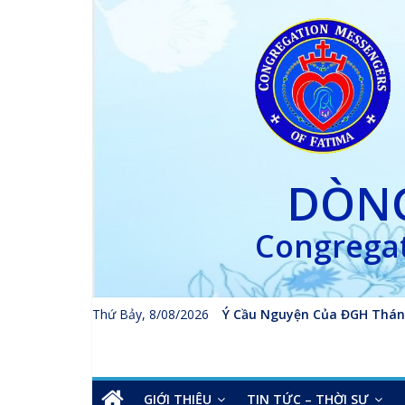
Skip
to
content
DÒNG
Congregat
Thứ Bảy, 8/08/2026
Ý Cầu Nguyện Của ĐGH Thán
GIỚI THIỆU
TIN TỨC – THỜI SỰ