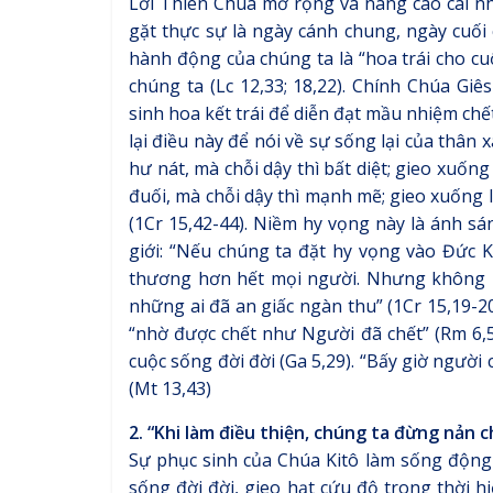
Lời Thiên Chúa mở rộng và nâng cao cái nh
gặt thực sự là ngày cánh chung, ngày cuối 
hành động của chúng ta là “hoa trái cho cuộ
chúng ta (Lc 12,33; 18,22). Chính Chúa Gi
sinh hoa kết trái để diễn đạt mầu nhiệm chế
lại điều này để nói về sự sống lại của thân x
hư nát, mà chỗi dậy thì bất diệt; gieo xuống
đuối, mà chỗi dậy thì mạnh mẽ; gieo xuống là
(1Cr 15,42-44). Niềm hy vọng này là ánh s
giới: “Nếu chúng ta đặt hy vọng vào Đức Ki
thương hơn hết mọi người. Nhưng không ph
những ai đã an giấc ngàn thu” (1Cr 15,19-2
“nhờ được chết như Người đã chết” (Rm 6,5
cuộc sống đời đời (Ga 5,29). “Bấy giờ người
(Mt 13,43)
2. “Khi làm điều thiện, chúng ta đừng nản c
Sự phục sinh của Chúa Kitô làm sống động 
sống đời đời, gieo hạt cứu độ trong thời hi