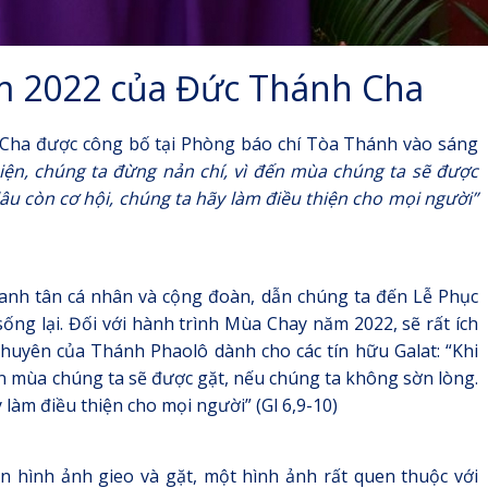
m 2022 của Đức Thánh Cha
Cha được công bố tại Phòng báo chí Tòa Thánh vào sáng
hiện, chúng ta đừng nản chí, vì đến mùa chúng ta sẽ được
lâu còn cơ hội, chúng ta hãy làm điều thiện cho mọi người”
 canh tân cá nhân và cộng đoàn, dẫn chúng ta đến Lễ Phục
sống lại. Đối với hành trình Mùa Chay năm 2022, sẽ rất ích
khuyên của Thánh Phaolô dành cho các tín hữu Galat: “Khi
đến mùa chúng ta sẽ được gặt, nếu chúng ta không sờn lòng.
y làm điều thiện cho mọi người” (Gl 6,9-10)
 hình ảnh gieo và gặt, một hình ảnh rất quen thuộc với