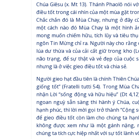
Chúa Giêsu (x. Mt 13). Thánh Phaolô nói vớ
điều tốt trong cái nhìn của một mùa gặt tron
Chắc chắn đó là Mùa Chay, nhưng ở đây cũn
một cách nào đó Mùa Chay là một hình ản
mong muốn chiếm hữu, tích lũy và tiêu thụ
ngôn Tin Mừng chỉ ra. Người này cho rằng 
lúa dư thừa và của cải cất giữ trong kho (
não trạng, để sự thật và vẻ đẹp của cuộc s
nhưng là ở việc gieo điều tốt và chia sẻ.
Người gieo hạt đầu tiên là chính Thiên Chúa
giống tốt” (Fratelli tutti 54). Trong Mùa 
nhận Lời “sống động và hữu hiệu” (Dt 4,12
ngoan nguỳ sẵn sàng thi hành ý Chúa, cuộ
hạnh phúc, thì lời mời gọi trở thành “Cộng s
để gieo điều tốt còn làm cho chúng ta hạnh
không được xem như là một gánh nặng, 
chúng ta tích cực hiệp nhất với sự tốt lành 