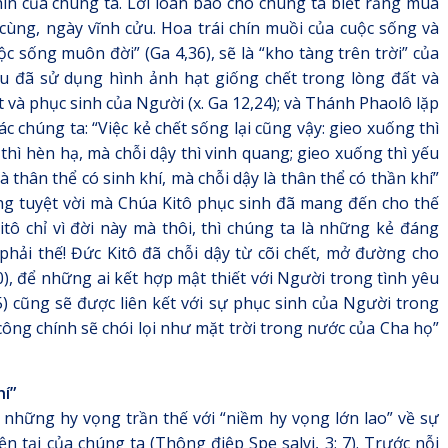
ìn của chúng ta. Lời loan báo cho chúng ta biết rằng mùa
cùng, ngày vĩnh cửu. Hoa trái chín muồi của cuộc sống và
c sống muôn đời” (Ga 4,36), sẽ là “kho tàng trên trời” của
êsu đã sử dụng hình ảnh hạt giống chết trong lòng đất và
t và phục sinh của Người (x. Ga 12,24); và Thánh Phaolô lặp
ác chúng ta: “Việc kẻ chết sống lại cũng vậy: gieo xuống thì
 thì hèn hạ, mà chỗi dậy thì vinh quang; gieo xuống thì yếu
 thân thể có sinh khí, mà chỗi dậy là thân thể có thần khí”
áng tuyệt vời mà Chúa Kitô phục sinh đã mang đến cho thế
tô chỉ vì đời này mà thôi, thì chúng ta là những kẻ đáng
ải thế! Đức Kitô đã chỗi dậy từ cõi chết, mở đường cho
0), để những ai kết hợp mật thiết với Người trong tình yêu
) cũng sẽ được liên kết với sự phục sinh của Người trong
 công chính sẽ chói lọi như mặt trời trong nước của Cha họ”
hí”
những hy vọng trần thế với “niềm hy vọng lớn lao” về sự
ện tại của chúng ta (Thông điệp Spe salvi, 3; 7). Trước nỗi