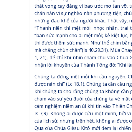
thất vọng cay đắng vì bao ước mơ tan vỡ, t
chán nản vì sự nghèo nàn phương tiện, chún
những đau khổ của người khác. Thật vậy, 
“Thanh niên thì mệt mỏi, nhọc nhằn, trai 
“ban sức mạnh cho ai mệt mỏi; kẻ kiệt lực,
thì được thêm sức mạnh. Như thể chim bằng
mà chẳng chùn chân”(Is 40,29.31). Mùa Chay
1, 21), để chỉ khi nhìn chăm chú vào Chúa G
nhận lời khuyên của Thánh Tông đồ: “Khi làm
Chúng ta đừng mệt mỏi khi cầu nguyện. C
được nản chí” (Lc 18,1). Chúng ta cần cầu 
khi chúng ta cho rằng chúng ta không cần g
chạm vào sự yếu đuối của chúng ta về mặt 
cảm nghiệm niềm an ủi khi tin vào Thiên Ch
Is 7,9). Không ai được cứu một mình, bởi v
của lịch sử; nhưng trên hết, không ai được
Qua của Chúa Giêsu Kitô mới đem lại chiến