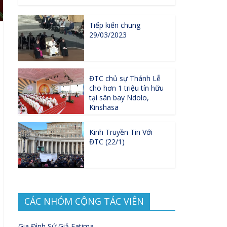
Tiếp kiến chung
29/03/2023
ĐTC chủ sự Thánh Lễ
cho hơn 1 triệu tín hữu
tại sân bay Ndolo,
Kinshasa
Kinh Truyền Tin Với
ĐTC (22/1)
CÁC NHÓM CỘNG TÁC VIÊN
Gia Đình Sứ Giả Fatima