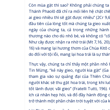
Còn mùa gặt thì sao? Không phải chúng ta 
Thánh Phaolô đã chỉ ra mối liên hệ chặt chẽ g
ai gieo nhiều thì sẽ gặt được nhiều” (2Cr 
đầu tiên của lòng tốt mà chúng ta gieo xuấ
ngày của chúng ta, cả trong những hành
thương nào cho dù nhỏ bé, và không có “cố 
Như cây được nhận ra nhờ trái (Mt 7,16, 20)
16) và mang lại hương thơm của Chúa Kitô ch
do đối với tội lỗi, mang lại hoa trái là sự thá
Thực vậy, chúng ta chỉ thấy một phần nhỏ h
Tin Mừng, “kẻ này gieo, người kia gặt” (Ga 4
tham gia vào sự quảng đại của Thiên Chúa
người khác sẽ thu gặt hoa trái, trong khi 
tốt lành được vãi gieo” (Fratelli Tutti, 196)
ích cá nhân hẹp hòi, và đổ đầy hành động 
trở thành một phần chân trời tuyệt vời của