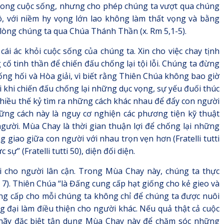
trong cuộc sống, nhưng cho phép chúng ta vượt qua chúng
ô, với niềm hy vọng lớn lao không làm thất vọng và bằng
lòng chúng ta qua Chúa Thánh Thần (x. Rm 5,1-5).
cái ác khỏi cuộc sống của chúng ta. Xin cho việc chay tịnh
cố tinh thần để chiến đấu chống lại tội lỗi. Chúng ta đừng
hống hối và Hòa giải, vì biết rằng Thiên Chúa không bao giờ
 khi chiến đấu chống lại những dục vọng, sự yếu đuối thúc
 nhiều thế kỷ tìm ra những cách khác nhau để đẩy con người
g những cách này là nguy cơ nghiện các phương tiện kỹ thuật
gười. Mùa Chay là thời gian thuận lợi để chống lại những
g giao giữa con người với nhau trọn vẹn hơn (Fratelli tutti
ự” (Fratelli tutti 50), diện đối diện.
i cho người lân cận. Trong Mùa Chay này, chúng ta thực
9, 7). Thiên Chúa “là Đấng cung cấp hạt giống cho kẻ gieo và
ung cấp cho mỗi chúng ta không chỉ để chúng ta được nuôi
 đại làm điều thiện cho người khác. Nếu quả thật cả cuộc
a hãy đặc biệt tận dụng Mùa Chay này để chăm sóc những