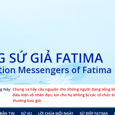
 SỨ GIẢ FATIMA
ion Messengers of Fatima
g Này:
Chúng ta hãy cầu nguyện cho những người đang sống bên
điều kiện vô nhân đạo; xin cho họ không bị các tổ chức b
thường bao giờ.
BẢN TIN
SỨ VỤ
LỜI CHÚA MỖI NGÀY
SỨ ĐIỆP FATIMA