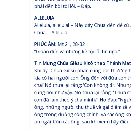
phải đền bồi tội lỗi. – Đáp.
ALLELUIA:
Alleluia, alleluia! – Này đây Chúa đến để 
Chúa. – Alleluia.
PHÚC ÂM:
Mt 21, 28-32
“Gioan đến và những kẻ tội lỗi tin ngài”.
Tin Mừng Chúa Giêsu Kitô theo Thánh Ma
Khi ấy, Chúa Giêsu phán cùng các thượng t
kia có hai người con. Ông đến với đứa con 
cha!’ Nó thưa lại rằng: ‘Con không đi’. Như
cũng nói như vậy. Nó thưa lại rằng: ‘Thưa ch
con đã làm theo ý cha mình?” Họ đáp: “Ngườ
ông, những người thu thuế và gái điếm sẽ v
ông trong đường công chính, và các ông kh
tin ngài. Còn các ông, sau khi xem thấy điều