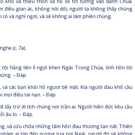
èo khó và thiếu thốn và họ sẽ tin tưởng vào danh Chúa.
m điều gian ác, không nói dối, người ta không thấy chúng
n cỏ và nghỉ ngơi, và sẽ không ai làm phiền chúng.
ghe (c. 7a).
tôi hằng liên lỉ ngợi khen Ngài. Trong Chúa, linh hồn tôi
mừng. – Đáp.
, và các bạn khỏi hổ ngươi bẽ mặt. Kìa người đau khổ cầu
 mọi điều tai nạn. – Đáp.
tẩy trừ di tích chúng nơi trần ai. Người hiền đức kêu cầu
i âu lo. – Đáp.
g, và cứu chữa những tâm hồn đau thương tan nát. Thiên
à phàm ai tìm đến nương tựa nơi Ngài, người đó sẽ không