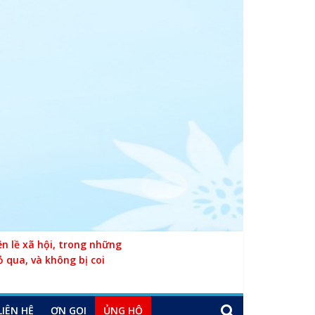
 lề xã hội, trong những
ỏ qua, và không bị coi
LIÊN HỆ
ƠN GỌI
ỦNG HỘ