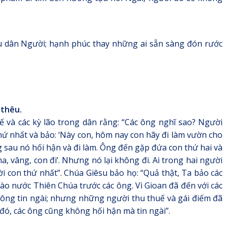
cứu dân Người; hạnh phúc thay những ai sẵn sàng đón rước
tthêu.
ế và các kỳ lão trong dân rằng: “Các ông nghĩ sao? Người
thứ nhất và bảo: ‘Này con, hôm nay con hãy đi làm vườn cho
ng sau nó hối hận và đi làm. Ông đến gặp đứa con thứ hai và
a, vâng, con đi’. Nhưng nó lại không đi. Ai trong hai người
i con thứ nhất”. Chúa Giêsu bảo họ: “Quả thật, Ta bảo các
ào nước Thiên Chúa trước các ông. Vì Gioan đã đến với các
ông tin ngài; nhưng những người thu thuế và gái điếm đã
 đó, các ông cũng không hối hận mà tin ngài”.