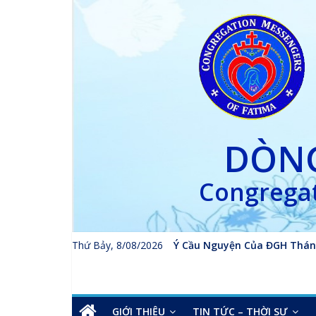
Skip
to
content
DÒNG
Congregat
Thứ Bảy, 8/08/2026
Ý Cầu Nguyện Của ĐGH Thán
GIỚI THIỆU
TIN TỨC – THỜI SỰ