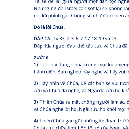
Ta sẽ để lại giữa ngươi một dân tộc ngh
Những người Israel còn sót lại sẽ không là
nói lời phỉnh gạt. Chúng sẽ như đàn chiên ă
Đó là lời Chúa.
ĐÁP CA:
Tv 33, 2-3. 6-7. 17-18. 19 và 23
Đáp:
Kìa người đau khổ cầu cứu và Chúa đã n
Xướng:
1)
Tôi chúc tụng Chúa trong mọi lúc; miệng 
hãnh diện. Bạn nghèo hãy nghe và hãy vui 
2)
Hãy nhìn về Chúa, để các bạn sẽ vui tươi
cứu và Chúa đã nghe, và Ngài đã cứu họ khỏi
3)
Thiên Chúa ra mặt chống người làm ác, để 
và Chúa nghe lời họ, Ngài cứu họ khỏi mọi nỗ
4)
Thiên Chúa gần gũi những kẻ đoạn trườn
Chúa cứu chữa linh hồn tôi tớ của Ngài, v