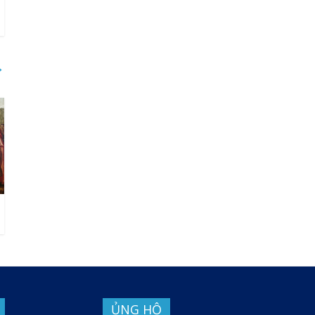
→
ỦNG HỘ