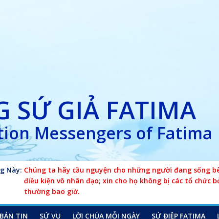
 SỨ GIẢ FATIMA
ion Messengers of Fatima
g Này:
Chúng ta hãy cầu nguyện cho những người đang sống bên
điều kiện vô nhân đạo; xin cho họ không bị các tổ chức b
thường bao giờ.
BẢN TIN
SỨ VỤ
LỜI CHÚA MỖI NGÀY
SỨ ĐIỆP FATIMA