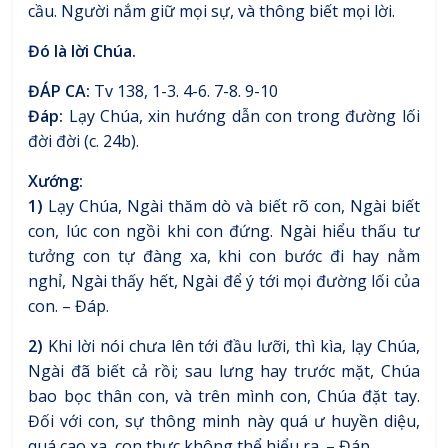
cầu. Người nắm giữ mọi sự, và thông biết mọi lời.
Đó là lời Chúa.
ĐÁP CA:
Tv 138, 1-3. 4-6. 7-8. 9-10
Đáp:
Lạy Chúa, xin hướng dẫn con trong đường lối
đời đời (c. 24b).
Xướng:
1)
Lạy Chúa, Ngài thăm dò và biết rõ con, Ngài biết
con, lúc con ngồi khi con đứng. Ngài hiểu thấu tư
tưởng con tự đàng xa, khi con bước đi hay nằm
nghỉ, Ngài thấy hết, Ngài để ý tới mọi đường lối của
con. – Đáp.
2)
Khi lời nói chưa lên tới đầu lưỡi, thì kìa, lạy Chúa,
Ngài đã biết cả rồi; sau lưng hay trước mặt, Chúa
bao bọc thân con, và trên mình con, Chúa đặt tay.
Đối với con, sự thông minh này quá ư huyền diệu,
quá cao xa, con thực không thể hiểu ra. – Đáp.