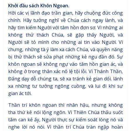
Khởi đầu sách Khôn Ngoan.
Hỡi các vị lãnh đạo trần gian, hãy chuộng đức công
chính. Hãy tưởng nghĩ về Chúa cách ngay lành, và
hãy tìm kiếm Người với tâm hồn đơn sơ. Vì những ai
không thử thách Chúa, sẽ gặp thấy Người, và
Người sẽ tỏ mình cho những ai tin vào Người. Vì
chưng, những tà ý làm xa cách Chúa, và quyền năng
bị thử thách sẽ sửa phạt những kẻ ngu đần đó. Sự
khôn ngoan sẽ không ngự vào tâm hồn gian ác, và
không ở trong thân xác nô lệ tội lỗi. Vì Thánh Thần,
Đấng dạy dỗ chúng ta, sẽ xa tránh kẻ gian dối. lánh
xa những tư tưởng ngông cuồng, và lui đi khi sự
gian ác tới.
Thần trí khôn ngoan thì nhân hậu, nhưng không
tha thứ kẻ nói lộng ngôn. Vì Thiên Chúa thấu suốt
tâm can kẻ ấy, Người thực sự kiểm soát lòng nó và
nghe lời nó nói. Vì thần trí Chúa tràn ngập hoàn