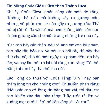
Tin Mừng Chúa Giêsu Kitô theo Thánh Luca.
Khi ấy, Chúa Giêsu phán cùng các môn đệ rằng:
“Không thể nào mà không xảy ra gương xấu,
nhưng vô phúc cho kẻ nào gây ra gương xấu. Thà
nó bị cột cối đá vào cổ mà ném xuống biển còn hơn
là làm gương xấu cho một trong những trẻ nhỏ này.
“Các con hãy cẩn thận: nếu có anh em con lỗi phạm,
con hãy răn bảo nó, và nếu nó hối cải, thì hãy tha
thứ cho nó; cho dù một ngày nó phạm đến con bảy
lần, và bảy lần nó trở lại nói cùng con rằng: ‘Tôi hối
hận’, thì con hãy tha thứ cho nó”.
Các Tông đồ thưa với Chúa rằng: “Xin Thầy ban
thêm lòng tin cho chúng con”. Chúa liền phán rằng:
“Nếu các con có lòng tin bằng hạt cải, thì dẫu các
con khiến cây dâu này rằng: ‘Hãy tróc rễ lên và
xuống mọc dưới biển’, nó liền vâng lời các con”.