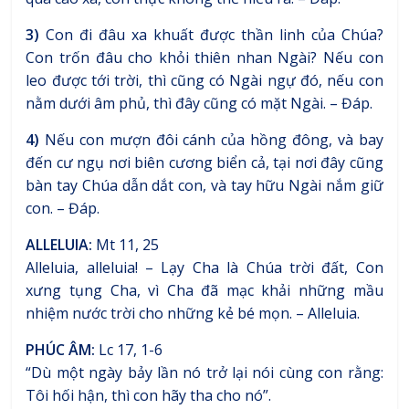
3)
Con đi đâu xa khuất được thần linh của Chúa?
Con trốn đâu cho khỏi thiên nhan Ngài? Nếu con
leo được tới trời, thì cũng có Ngài ngự đó, nếu con
nằm dưới âm phủ, thì đây cũng có mặt Ngài. – Đáp.
4)
Nếu con mượn đôi cánh của hồng đông, và bay
đến cư ngụ nơi biên cương biển cả, tại nơi đây cũng
bàn tay Chúa dẫn dắt con, và tay hữu Ngài nắm giữ
con. – Đáp.
ALLELUIA:
Mt 11, 25
Alleluia, alleluia! – Lạy Cha là Chúa trời đất, Con
xưng tụng Cha, vì Cha đã mạc khải những mầu
nhiệm nước trời cho những kẻ bé mọn. – Alleluia.
PHÚC ÂM:
Lc 17, 1-6
“Dù một ngày bảy lần nó trở lại nói cùng con rằng:
Tôi hối hận, thì con hãy tha cho nó”.