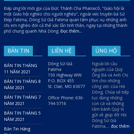
Đáp ứng lời mời gọi của Đức Thánh Cha Phanxicô, “Giáo hội là
một Giáo hội nghèo cho người nghèo”, ngoài việc truyền bá Sứ
Điệp Fatima, Dòng Sứ Giả Fatima quan tâm phục vụ những anh
chị em nghèo đói cả thể xác lẫn tinh thần, ngay tại những thành
phố chung quanh Nhà Dòng.
Đọc thêm...
BẢN TIN
LIÊN HỆ
ỦNG HỘ
Dòng Sứ Giả
Ngoài lời cầu
BẢN TIN THÁNG
Fatima
nguyện của Quý
11 NĂM 2021
150 Highway WW
Ông Bà và Anh Chị
P.O. BOX 455
Em cho những
BẢN TIN THÁNG 8
St. Clair, MO 63077
công việc của Hội
NĂM 2021
Dòng, Chúa sẽ tiếp
BẢN TIN THÁNG 7
Office Phone: 636-
tục dùng những
NĂM 2021
744-5716
con cá và những
tấm bánh Quý Vị
BẢN TIN THÁNG 5
gửi về giúp đỡ Hội
NĂM 2021
Dòng Sứ Giả
Fatima,…
đọc thêm
Bản Tin Hàng