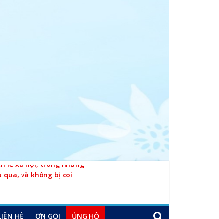
 lề xã hội, trong những
ỏ qua, và không bị coi
LIÊN HỆ
ƠN GỌI
ỦNG HỘ