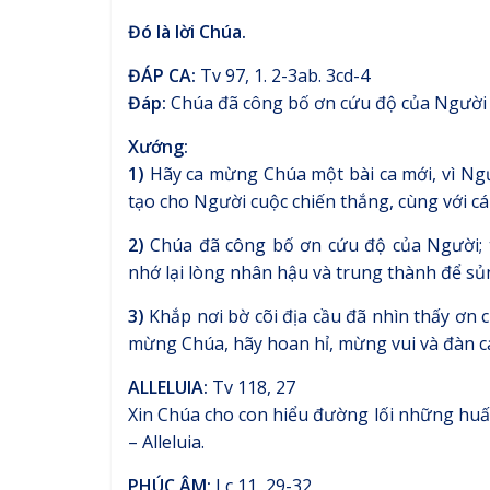
Đó là lời Chúa.
ĐÁP CA:
Tv 97, 1. 2-3ab. 3cd-4
Đáp:
Chúa đã công bố ơn cứu độ của Người (c
Xướng:
1)
Hãy ca mừng Chúa một bài ca mới, vì Ng
tạo cho Người cuộc chiến thắng, cùng với cá
2)
Chúa đã công bố ơn cứu độ của Người; 
nhớ lại lòng nhân hậu và trung thành để sủn
3)
Khắp nơi bờ cõi địa cầu đã nhìn thấy ơn 
mừng Chúa, hãy hoan hỉ, mừng vui và đàn c
ALLELUIA:
Tv 118, 27
Xin Chúa cho con hiểu đường lối những huấn
– Alleluia.
PHÚC ÂM:
Lc 11, 29-32