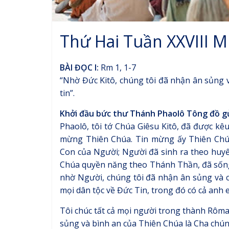
Thứ Hai Tuần XXVIII 
BÀI ĐỌC I:
Rm 1, 1-7
“Nhờ Đức Kitô, chúng tôi đã nhận ân sủng v
tin”.
Khởi đầu bức thư Thánh Phaolô Tông đồ gử
Phaolô, tôi tớ Chúa Giêsu Kitô, đã được kê
mừng Thiên Chúa. Tin mừng ấy Thiên Chúa 
Con của Người; Người đã sinh ra theo huyết
Chúa quyền năng theo Thánh Thần, đã sống l
nhờ Người, chúng tôi đã nhận ân sủng và 
mọi dân tộc về Đức Tin, trong đó có cả anh
Tôi chúc tất cả mọi người trong thành Rôm
sủng và bình an của Thiên Chúa là Cha chúng