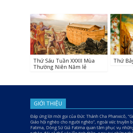
Thứ Sáu Tuần XXXII Mùa
Thứ Bảy
Thường Niên Năm lẻ
GIỚI THIỆU
Đáp ứng lời mời gọi của Đức Thánh Cha Phanxicô, “G
Giáo hội nghèo cho người nghèo”, ngoài việc truyền bá
Fatima, Dòng Sứ Giả Fatima quan tâm phục vụ nhữn