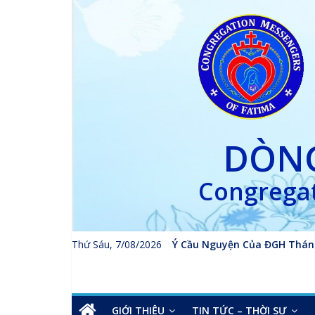
Skip
to
content
DÒNG
Congregat
Thứ Sáu, 7/08/2026
Ý Cầu Nguyện Của ĐGH Thán
GIỚI THIỆU
TIN TỨC – THỜI SỰ