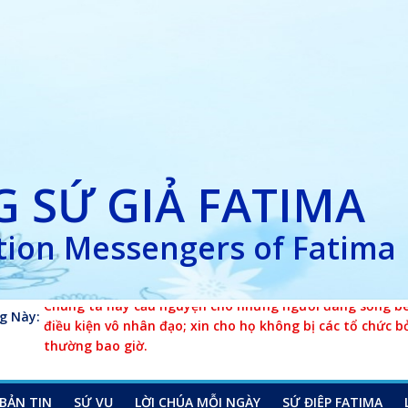
 SỨ GIẢ FATIMA
ion Messengers of Fatima
g Này:
Chúng ta hãy cầu nguyện cho những người đang sống bên
điều kiện vô nhân đạo; xin cho họ không bị các tổ chức b
thường bao giờ.
BẢN TIN
SỨ VỤ
LỜI CHÚA MỖI NGÀY
SỨ ĐIỆP FATIMA