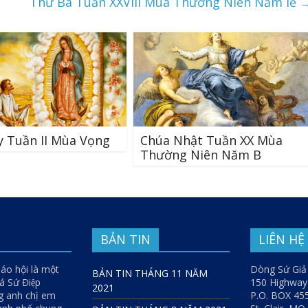
Thứ Ba Tuần XXVIII Mùa Thường Niên Năm lẻ
 Tuần II Mùa Vọng
Chúa Nhật Tuần XX Mùa
Thường Niên Năm B
BẢN TIN
LIÊN HỆ
iáo hội là một
Dòng Sứ Giả
BẢN TIN THÁNG 11 NĂM
 Sứ Điệp
150 Highwa
2021
g anh chị em
P.O. BOX 45