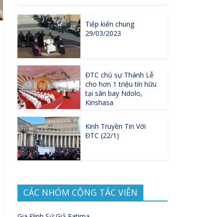
Tiếp kiến chung
29/03/2023
ĐTC chủ sự Thánh Lễ
cho hơn 1 triệu tín hữu
tại sân bay Ndolo,
Kinshasa
Kinh Truyền Tin Với
ĐTC (22/1)
CÁC NHÓM CỘNG TÁC VIÊN
Gia Đình Sứ Giả Fatima