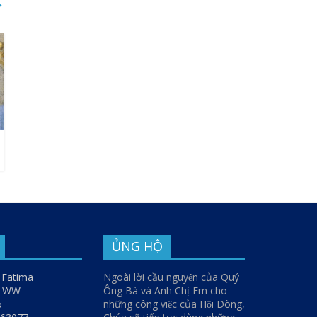
→
ỦNG HỘ
 Fatima
Ngoài lời cầu nguyện của Quý
y WW
Ông Bà và Anh Chị Em cho
5
những công việc của Hội Dòng,