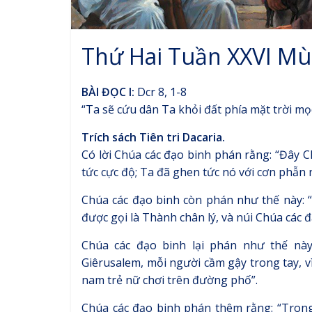
Thứ Hai Tuần XXVI M
BÀI ĐỌC I:
Dcr 8, 1-8
“Ta sẽ cứu dân Ta khỏi đất phía mặt trời mọc
Trích sách Tiên tri Dacaria.
Có lời Chúa các đạo binh phán rằng: “Đây C
tức cực độ; Ta đã ghen tức nó với cơn phẫn 
Chúa các đạo binh còn phán như thế này: “
được gọi là Thành chân lý, và núi Chúa các đ
Chúa các đạo binh lại phán như thế nà
Giêrusalem, mỗi người cầm gậy trong tay, 
nam trẻ nữ chơi trên đường phố”.
Chúa các đạo binh phán thêm rằng: “Tron