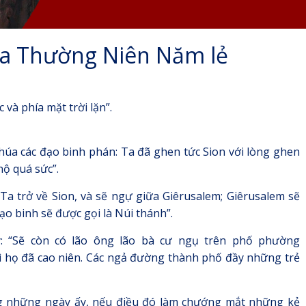
ùa Thường Niên Năm lẻ
 và phía mặt trời lặn”.
húa các đạo binh phán: Ta đã ghen tức Sion với lòng ghen
nộ quá sức”.
Ta trở về Sion, và sẽ ngự giữa Giêrusalem; Giêrusalem sẽ
ạo binh sẽ được gọi là Núi thánh”.
y: “Sẽ còn có lão ông lão bà cư ngụ trên phố phường
vì họ đã cao niên. Các ngả đường thành phố đầy những trẻ
g những ngày ấy, nếu điều đó làm chướng mắt những kẻ