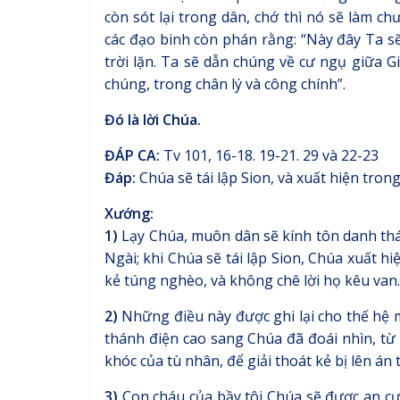
còn sót lại trong dân, chớ thì nó sẽ làm 
các đạo binh còn phán rằng: “Này đây Ta sẽ
trời lặn. Ta sẽ dẫn chúng về cư ngụ giữa G
chúng, trong chân lý và công chính”.
Đó là lời Chúa.
ĐÁP CA:
Tv 101, 16-18. 19-21. 29 và 22-23
Đáp:
Chúa sẽ tái lập Sion, và xuất hiện trong
Xướng:
1)
Lạy Chúa, muôn dân sẽ kính tôn danh thá
Ngài; khi Chúa sẽ tái lập Sion, Chúa xuất h
kẻ túng nghèo, và không chê lời họ kêu van.
2)
Những điều này được ghi lại cho thế hệ m
thánh điện cao sang Chúa đã đoái nhìn, từ 
khóc của tù nhân, để giải thoát kẻ bị lên án 
3)
Con cháu của bầy tôi Chúa sẽ được an cư,