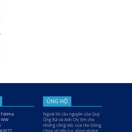
→
ỦNG HỘ
 Fatima
Ngoài lời cầu nguyện của Quý
y WW
Ông Bà và Anh Chị Em cho
5
những công việc của Hội Dòng,
O 63077
Chúa sẽ tiếp tục dùng những