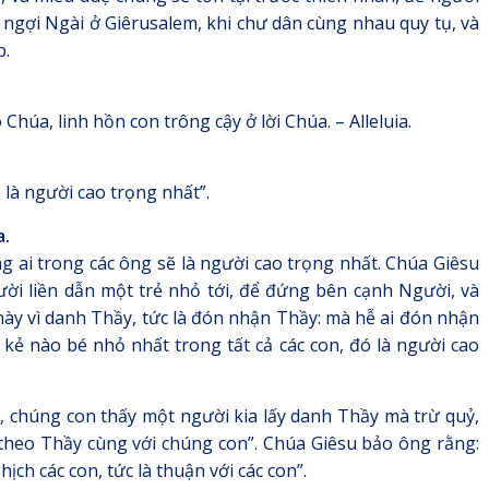
n ngợi Ngài ở Giêrusalem, khi chư dân cùng nhau quy tụ, và
p.
o Chúa, linh hồn con trông cậy ở lời Chúa. – Alleluia.
 là người cao trọng nhất”.
a.
ng ai trong các ông sẽ là người cao trọng nhất. Chúa Giêsu
ười liền dẫn một trẻ nhỏ tới, để đứng bên cạnh Người, và
này vì danh Thầy, tức là đón nhận Thầy: mà hễ ai đón nhận
 kẻ nào bé nhỏ nhất trong tất cả các con, đó là người cao
, chúng con thấy một người kia lấy danh Thầy mà trừ quỷ,
theo Thầy cùng với chúng con”. Chúa Giêsu bảo ông rằng:
ịch các con, tức là thuận với các con”.