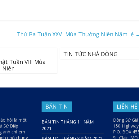
Thứ Ba Tuần XXVI Mùa Thường Niên Năm lẻ
TIN TỨC NHÀ DÒNG
ật Tuần VIII Mùa
 Niên
BẢN TIN
LIÊN HỆ
iáo hội là một
Dòng Sứ Giả
BẢN TIN THÁNG 11 NĂM
 Sứ Điệp
150 Highwa
2021
g anh chị em
P.O. BOX 45
hành phố chung
St. Clair, M
BẢN TIN THÁNG 8 NĂM 2021