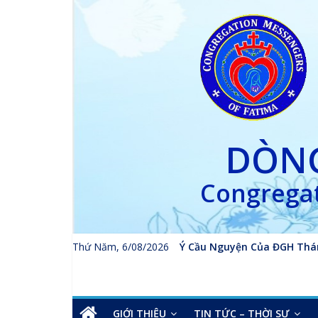
Skip
to
content
DÒNG
Congregat
Thứ Năm, 6/08/2026
Ý Cầu Nguyện Của ĐGH Thá
GIỚI THIỆU
TIN TỨC – THỜI SỰ