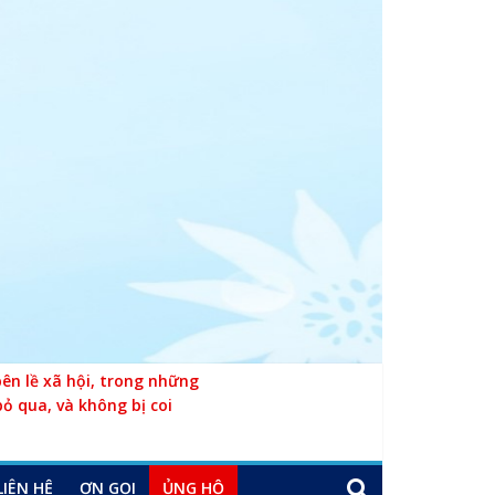
n lề xã hội, trong những
bỏ qua, và không bị coi
LIÊN HỆ
ƠN GỌI
ỦNG HỘ