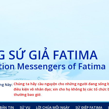
 SỨ GIẢ FATIMA
ion Messengers of Fatima
ng Này:
Chúng ta hãy cầu nguyện cho những người đang sống bê
điều kiện vô nhân đạo; xin cho họ không bị các tổ chức 
thường bao giờ.
BẢN TIN
SỨ VỤ
LỜI CHÚA MỖI NGÀY
SỨ ĐIỆP FATIMA