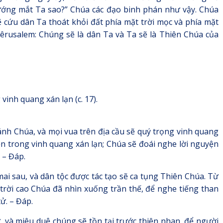
chướng mắt Ta sao?” Chúa các đạo binh phán như vậy. Chúa
 cứu dân Ta thoát khỏi đất phía mặt trời mọc và phía mặt
iêrusalem: Chúng sẽ là dân Ta và Ta sẽ là Thiên Chúa của
 vinh quang xán lạn (c. 17).
nh Chúa, và mọi vua trên địa cầu sẽ quý trọng vinh quang
iện trong vinh quang xán lạn; Chúa sẽ đoái nghe lời nguyện
 – Đáp.
ai sau, và dân tộc được tác tạo sẽ ca tụng Thiên Chúa. Từ
trời cao Chúa đã nhìn xuống trần thế, để nghe tiếng than
tử. – Đáp.
 và miêu duệ chúng sẽ tồn tại trước thiên nhan, để người