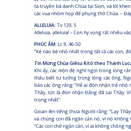
ta truyền bá danh Chúa tại Sion, và lời khe
các vua nhóm họp để phụng thờ Chúa. – Đá
ALLELUIA:
Tv 129, 5
Alleluia, alleluia! – Con hy vọng rất nhiều và
PHÚC ÂM:
Lc 9, 46-50
“Kẻ nào bé nhỏ nhất trong tất cả các con, đó
Tin Mừng Chúa Giêsu Kitô theo Thánh Luc
Khi ấy, các mộn đệ nghĩ ngợi trong lòng rằ
thấu biết tư tưởng trong lòng các ông, Ng
bảo các ông rằng: “Hễ ai đón nhận trẻ nhỏ 
Thầy, tức là đón nhận Đấng đã sai Thầy. Vì
trọng nhất”.
Gioan lên tiếng thưa Người rằng: “Lạy Thầy
và chúng con đã ngăn cản nó, vì nó không 
“Các con chớ ngăn cản, vì ai không chống ngh