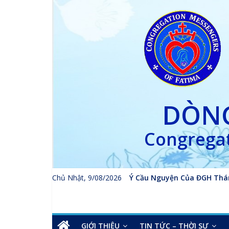
Skip
to
content
DÒNG
Congregat
Chủ Nhật, 9/08/2026
Ý Cầu Nguyện Của ĐGH Thá
GIỚI THIỆU
TIN TỨC – THỜI SỰ