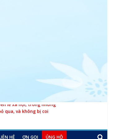
n lề xã hội, trong những
bỏ qua, và không bị coi
LIÊN HỆ
ƠN GỌI
ỦNG HỘ