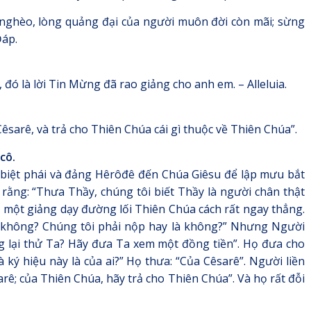
nghèo, lòng quảng đại của người muôn đời còn mãi; sừng
Đáp.
i, đó là lời Tin Mừng đã rao giảng cho anh em. – Alleluia.
Cêsarê, và trả cho Thiên Chúa cái gì thuộc về Thiên Chúa”.
cô.
 biệt phái và đảng Hêrôđê đến Chúa Giêsu để lập mưu bắt
 rằng: “Thưa Thầy, chúng tôi biết Thầy là người chân thật
, một giảng dạy đường lối Thiên Chúa cách rất ngay thẳng.
ê không? Chúng tôi phải nộp hay là không?” Nhưng Người
ng lại thử Ta? Hãy đưa Ta xem một đồng tiền”. Họ đưa cho
 ký hiệu này là của ai?” Họ thưa: “Của Cêsarê”. Người liền
arê; của Thiên Chúa, hãy trả cho Thiên Chúa”. Và họ rất đỗi