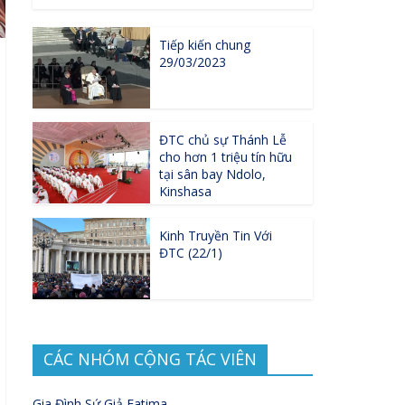
Tiếp kiến chung
29/03/2023
ĐTC chủ sự Thánh Lễ
cho hơn 1 triệu tín hữu
tại sân bay Ndolo,
Kinshasa
Kinh Truyền Tin Với
ĐTC (22/1)
CÁC NHÓM CỘNG TÁC VIÊN
Gia Đình Sứ Giả Fatima