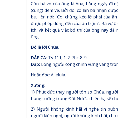
Còn bà vợ của ông là Ana, hằng ngày đi dệ
(cũng) đem về. Bởi đó, có lần bà nhận đượ
be, liền nói: “Coi chừng kẻo lỡ phải của ă
được phép dùng đến của ăn trộm”. Bà vợ ông
ích, và kết quả việc bố thí của ông nay đã
ông.
Đó là lời Chúa.
ĐÁP CA:
Tv 111, 1-2. 7bc-8. 9
Đáp:
Lòng người công chính vững vàng trông 
Hoặc đọc: Alleluia.
Xướng:
1)
Phúc đức thay người tôn sợ Chúa, người
hùng cường trong Đất Nước: thiên hạ sẽ chú
2)
Người không kinh hãi vì nghe tin buồn
người kiên nghị, người không kinh hãi, cho t