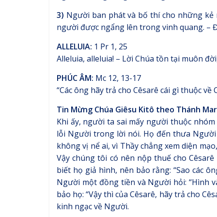
3)
Người ban phát và bố thí cho những kẻ 
người được ngẩng lên trong vinh quang. – 
ALLELUIA:
1 Pr 1, 25
Alleluia, alleluia! – Lời Chúa tồn tại muôn đờ
PHÚC ÂM:
Mc 12, 13-17
“Các ông hãy trả cho Cêsarê cái gì thuộc về 
Tin Mừng Chúa Giêsu Kitô theo Thánh Mar
Khi ấy, người ta sai mấy người thuộc nhóm
lỗi Người trong lời nói. Họ đến thưa Người
không vị nể ai, vì Thầy chẳng xem diện mạo
Vậy chúng tôi có nên nộp thuế cho Cêsar
biết họ giả hình, nên bảo rằng: “Sao các ô
Người một đồng tiền và Người hỏi: “Hình và
bảo họ: “Vậy thì của Cêsarê, hãy trả cho Cês
kinh ngạc về Người.