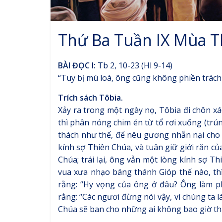
Thứ Ba Tuần IX Mùa 
BÀI ĐỌC I:
Tb 2, 10-23 (Hl 9-14)
“Tuy bị mù loà, ông cũng không phiền trách
Trích sách Tôbia.
Xảy ra trong một ngày nọ, Tôbia đi chôn xá
thì phân nóng chim én từ tổ rơi xuống (trú
thách như thế, để nêu gương nhẫn nại cho h
kính sợ Thiên Chúa, và tuân giữ giới răn c
Chúa; trái lại, ông vẫn một lòng kính sợ T
vua xưa nhạo báng thánh Gióp thế nào, th
rằng: “Hy vọng của ông ở đâu? Ông làm p
rằng: “Các ngươi đừng nói vậy, vì chúng ta 
Chúa sẽ ban cho những ai không bao giờ tha