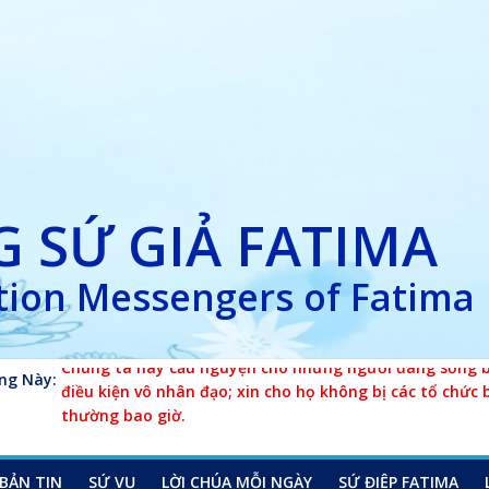
 SỨ GIẢ FATIMA
ion Messengers of Fatima
ng Này:
Chúng ta hãy cầu nguyện cho những người đang sống bê
điều kiện vô nhân đạo; xin cho họ không bị các tổ chức 
thường bao giờ.
BẢN TIN
SỨ VỤ
LỜI CHÚA MỖI NGÀY
SỨ ĐIỆP FATIMA