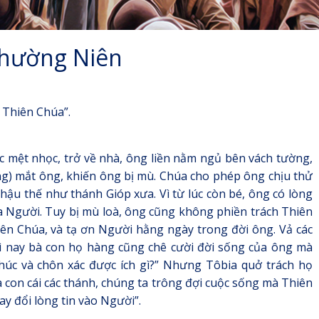
Thường Niên
 Thiên Chúa”.
c mệt nhọc, trở về nhà, ông liền nằm ngủ bên vách tường,
ng) mắt ông, khiến ông bị mù. Chúa cho phép ông chịu thử
ậu thế như thánh Gióp xưa. Vì từ lúc còn bé, ông có lòng
ủa Người. Tuy bị mù loà, ông cũng không phiền trách Thiên
hiên Chúa, và tạ ơn Người hằng ngày trong đời ông. Vả các
ì nay bà con họ hàng cũng chê cười đời sống của ông mà
húc và chôn xác được ích gì?” Nhưng Tôbia quở trách họ
là con cái các thánh, chúng ta trông đợi cuộc sống mà Thiên
y đổi lòng tin vào Người”.