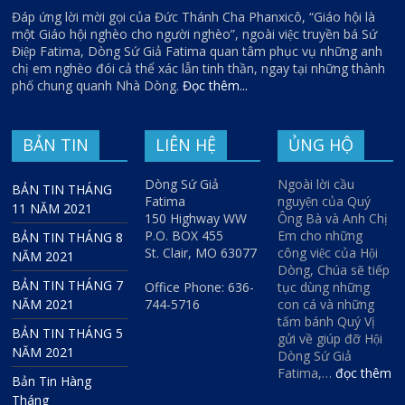
Đáp ứng lời mời gọi của Đức Thánh Cha Phanxicô, “Giáo hội là
một Giáo hội nghèo cho người nghèo”, ngoài việc truyền bá Sứ
Điệp Fatima, Dòng Sứ Giả Fatima quan tâm phục vụ những anh
chị em nghèo đói cả thể xác lẫn tinh thần, ngay tại những thành
phố chung quanh Nhà Dòng.
Đọc thêm...
BẢN TIN
LIÊN HỆ
ỦNG HỘ
Dòng Sứ Giả
Ngoài lời cầu
BẢN TIN THÁNG
Fatima
nguyện của Quý
11 NĂM 2021
150 Highway WW
Ông Bà và Anh Chị
P.O. BOX 455
Em cho những
BẢN TIN THÁNG 8
St. Clair, MO 63077
công việc của Hội
NĂM 2021
Dòng, Chúa sẽ tiếp
BẢN TIN THÁNG 7
Office Phone: 636-
tục dùng những
NĂM 2021
744-5716
con cá và những
tấm bánh Quý Vị
BẢN TIN THÁNG 5
gửi về giúp đỡ Hội
NĂM 2021
Dòng Sứ Giả
Fatima,…
đọc thêm
Bản Tin Hàng
Tháng