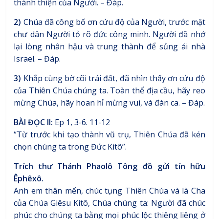
thánh thiện của Người. – Đáp.
2)
Chúa đã công bố ơn cứu độ của Người, trước mặt
chư dân Người tỏ rõ đức công minh. Người đã nhớ
lại lòng nhân hậu và trung thành để sủng ái nhà
Israel. – Đáp.
3)
Khắp cùng bờ cõi trái đất, đã nhìn thấy ơn cứu độ
của Thiên Chúa chúng ta. Toàn thể địa cầu, hãy reo
mừng Chúa, hãy hoan hỉ mừng vui, và đàn ca. – Đáp.
BÀI ĐỌC II:
Ep 1, 3-6. 11-12
“Từ trước khi tạo thành vũ trụ, Thiên Chúa đã kén
chọn chúng ta trong Đức Kitô”.
Trích thư Thánh Phaolô Tông đồ gửi tín hữu
Êphêxô.
Anh em thân mến, chúc tụng Thiên Chúa và là Cha
của Chúa Giêsu Kitô, Chúa chúng ta: Người đã chúc
phúc cho chúng ta bằng mọi phúc lộc thiêng liêng ở