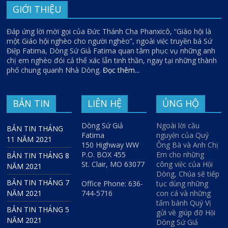
GIỚI THIỆU
Đáp ứng lời mời gọi của Đức Thánh Cha Phanxicô, “Giáo hội là
một Giáo hội nghèo cho người nghèo”, ngoài việc truyền bá Sứ
Điệp Fatima, Dòng Sứ Giả Fatima quan tâm phục vụ những anh
chị em nghèo đói cả thể xác lẫn tinh thần, ngay tại những thành
phố chung quanh Nhà Dòng.
Đọc thêm...
BẢN TIN
LIÊN HỆ
ỦNG HỘ
Dòng Sứ Giả
Ngoài lời cầu
BẢN TIN THÁNG
Fatima
nguyện của Quý
11 NĂM 2021
150 Highway WW
Ông Bà và Anh Chị
P.O. BOX 455
Em cho những
BẢN TIN THÁNG 8
St. Clair, MO 63077
công việc của Hội
NĂM 2021
Dòng, Chúa sẽ tiếp
BẢN TIN THÁNG 7
Office Phone: 636-
tục dùng những
NĂM 2021
744-5716
con cá và những
tấm bánh Quý Vị
BẢN TIN THÁNG 5
gửi về giúp đỡ Hội
NĂM 2021
Dòng Sứ Giả