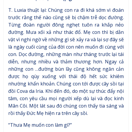
T. Luxia thuật lại: Chúng con ra đi khá sớm vì đoán
trước rằng thế nào cũng sẽ bị chậm trễ dọc đường.
Từng đoàn người đông nghẹt tuôn ra khắp nẻo
đường. Mưa xối xả như thác đổ. Mẹ con thì bị dằn
vặt vì nghi ngờ về những gì sẽ xảy ra và lại sợ đây sẽ
là ngày cuối cùng của đời con nên muốn đi cùng với
con. Dọc đường, những màn như tháng trước lại tái
diễn, nhưng nhiều và thảm thương hơn. Ngay cả
những con …đường bùn lầy cũng không ngăn cản
được họ qùy xuống với thái độ hết sức khiêm
nhường khẩn khoản. Chúng con tới được cây sồi tại
đồi Cova da Iria. Khi đến đó, do một sự thúc đẩy nội
tâm, con yêu cầu mọi người xếp dù lại và đọc kinh
Mân Côi. Một lát sau đó chúng con thấy tia sáng và
rồi thấy Đức Mẹ hiện ra trên cây sồi.
“Thưa Mẹ muốn con làm gì?”