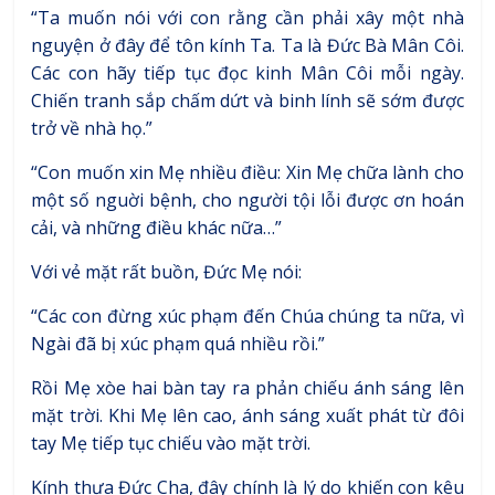
“Ta muốn nói với con rằng cần phải xây một nhà
nguyện ở đây để tôn kính Ta. Ta là Đức Bà Mân Côi.
Các con hãy tiếp tục đọc kinh Mân Côi mỗi ngày.
Chiến tranh sắp chấm dứt và binh lính sẽ sớm được
trở về nhà họ.”
“Con muốn xin Mẹ nhiều điều: Xin Mẹ chữa lành cho
một số nguời bệnh, cho người tội lỗi được ơn hoán
cải, và những điều khác nữa…”
Với vẻ mặt rất buồn, Đức Mẹ nói:
“Các con đừng xúc phạm đến Chúa chúng ta nữa, vì
Ngài đã bị xúc phạm quá nhiều rồi.”
Rồi Mẹ xòe hai bàn tay ra phản chiếu ánh sáng lên
mặt trời. Khi Mẹ lên cao, ánh sáng xuất phát từ đôi
tay Mẹ tiếp tục chiếu vào mặt trời.
Kính thưa Đức Cha, đây chính là lý do khiến con kêu