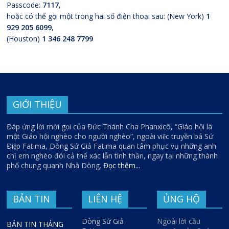
Passcode:
7117
,
hoặc có thể gọi một trong hai số điện thoại sau: (New York)
1
929 205 6099
,
(Houston)
1 346 248 7799
GIỚI THIỆU
Đáp ứng lời mời gọi của Đức Thánh Cha Phanxicô, “Giáo hội là
một Giáo hội nghèo cho người nghèo”, ngoài việc truyền bá Sứ
Điệp Fatima, Dòng Sứ Giả Fatima quan tâm phục vụ những anh
chị em nghèo đói cả thể xác lẫn tinh thần, ngay tại những thành
phố chung quanh Nhà Dòng.
Đọc thêm...
BẢN TIN
LIÊN HỆ
ỦNG HỘ
Dòng Sứ Giả
Ngoài lời cầu
BẢN TIN THÁNG