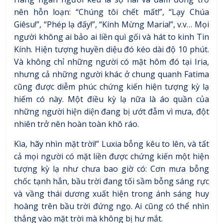
nên hỗn loạn: “Chúng tôi chết mất!”, “Lạy Chúa
Giêsu!”, “Phép lạ đấy!”, “Kính Mừng Maria!”, v.v… Mọi
người không ai bảo ai liền quì gối và hát to kinh Tin
Kính. Hiện tượng huyền diệu đó kéo dài độ 10 phút.
Và không chỉ những người có mặt hôm đó tại Iria,
nhưng cả những người khác ở chung quanh Fatima
cũng được diễm phúc chứng kiến hiện tượng kỳ lạ
hiếm có này. Một điều kỳ lạ nữa là áo quần của
những người hiện diện đang bị ướt đẫm vì mưa, đột
nhiên trở nên hoàn toàn khô ráo.
Kìa, hãy nhìn mặt trời!” Luxia bỗng kêu to lên, và tất
cả mọi người có mặt liền được chứng kiến một hiện
tượng kỳ lạ như chưa bao giờ có: Cơn mưa bỗng
chốc tạnh hẳn, bầu trời đang tối sầm bỗng sáng rực
và vầng thái dương xuất hiện trong ánh sáng huy
hoàng trên bầu trời đứng ngọ. Ai cũng có thể nhìn
thẳng vào mặt trời mà không bị hư mắt.