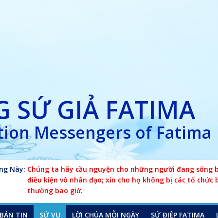
 SỨ GIẢ FATIMA
ion Messengers of Fatima
ng Này:
Chúng ta hãy cầu nguyện cho những người đang sống bê
điều kiện vô nhân đạo; xin cho họ không bị các tổ chức 
thường bao giờ.
BẢN TIN
SỨ VỤ
LỜI CHÚA MỖI NGÀY
SỨ ĐIỆP FATIMA