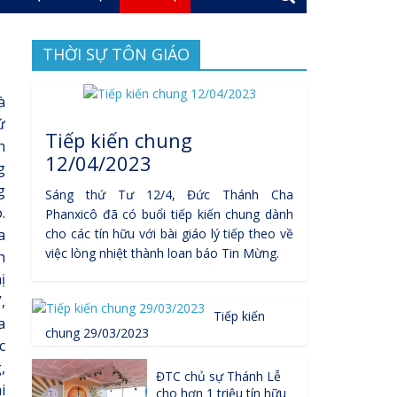
THỜI SỰ TÔN GIÁO
à
́
Tiếp kiến chung
h
12/04/2023
g
g
Sáng thứ Tư 12/4, Đức Thánh Cha
.
Phanxicô đã có buổi tiếp kiến chung dành
a
cho các tín hữu với bài giáo lý tiếp theo về
việc lòng nhiệt thành loan báo Tin Mừng.
h
̣
,
Tiếp kiến
a
chung 29/03/2023
c
,
ĐTC chủ sự Thánh Lễ
i
cho hơn 1 triệu tín hữu