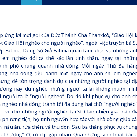
́p ứng lời mời gọi của Đức Thánh Cha Phanxicô, “Giáo Hội l
t Giáo Hội nghèo cho người nghèo”, ngoài việc truyền bá Sư
ệp Fatima, Dòng Sứ Giả Fatima quan tâm phục vụ những an
ị em nghèo đói cả thể xác lẫn tinh thần, ngay tại nhữn
ành phố chung quanh nhà dòng. Mỗi ngày Thứ Ba hàn
áng nhà dòng đều dành một ngày cho anh chị em nghèo
ưng để tôn trọng danh dự của những người nghèo tại đị
ương này, dù nghèo nhưng người ta lại không muốn mìn
i người ta là “người ngheo”. Do đó khi phục vụ cho anh chi
 nghèo nhà dòng tránh tối đa dùng hai chữ “người nghèo”
c vụ cho những người nghèo tại St. Clair,nhiều giáo dân đị
hương tiện, họ tình nguyện hợp tác với nhà dòng giúp cá
̀n, nấu ăn, rửa chén, và thu dọn. Sau ba tháng phục vụ chung
 Thương” để có dịp gặp nhau. Qua những sinh hoạt bác á