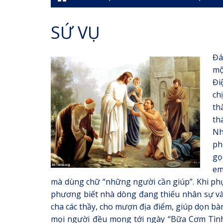
SỨ VỤ
Đa
mộ
Đi
ch
th
th
Nh
ph
gọ
em
mà dùng chữ “những người cần giúp”. Khi phụ
phương biết nhà dòng đang thiếu nhân sự và p
cha các thầy, cho mượn địa điểm, giúp dọn ba
mọi người đều mong tới ngày “Bữa Cơm Tình