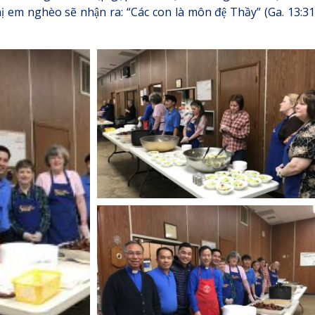
̣ em nghèo sẽ nhận ra: “Các con là môn đệ Thầy” (Ga. 13:31