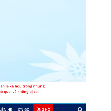
n lề xã hội, trong những
bỏ qua, và không bị coi
LIÊN HỆ
ƠN GỌI
ỦNG HỘ