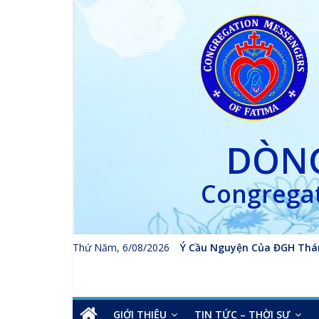
Skip
to
content
DÒNG
Congregat
Thứ Năm, 6/08/2026
Ý Cầu Nguyện Của ĐGH Thá
GIỚI THIỆU
TIN TỨC – THỜI SỰ